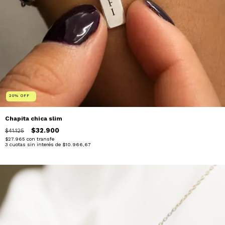
20
%
OFF
Chapita chica slim
$32.900
$41.125
$27.965
con
transfe
3
cuotas sin interés de
$10.966,67