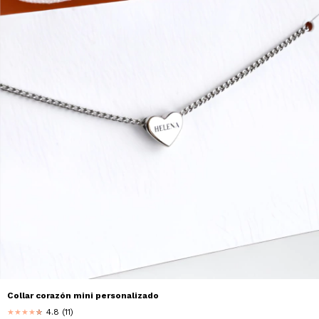
Collar corazón mini personalizado
4.8 (11)
★
★
★
★
★
★