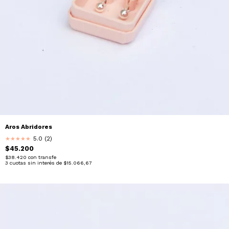
Aros Abridores
5.0 (2)
★
★
★
★
★
$45.200
$38.420
con
transfe
3
cuotas sin interés de
$15.066,67