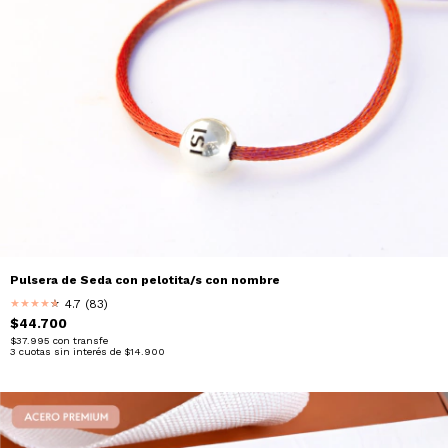
Pulsera de Seda con pelotita/s con nombre
4.7 (83)
★
★
★
★
★
★
$44.700
$37.995
con
transfe
3
cuotas sin interés de
$14.900