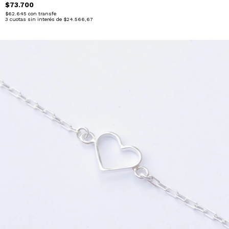
$73.700
$62.645
con
transfe
3
cuotas sin interés de
$24.566,67