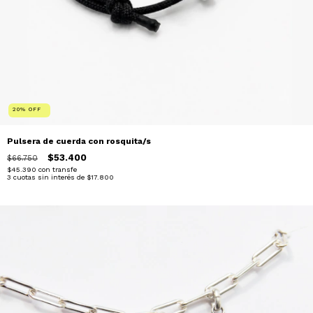
20
%
OFF
Pulsera de cuerda con rosquita/s
$53.400
$66.750
$45.390
con
transfe
3
cuotas sin interés de
$17.800