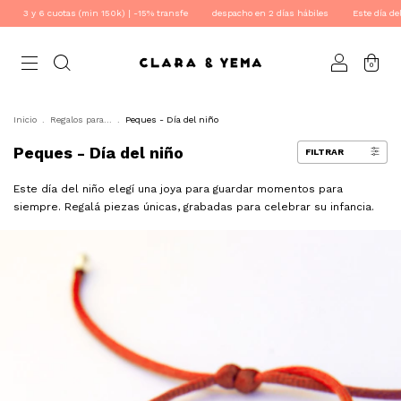
 | -15% transfe
despacho en 2 días hábiles
Este día del niño: SU PRIMERA JOYA
0
Inicio
.
Regalos para...
.
Peques - Día del niño
Peques - Día del niño
FILTRAR
Este día del niño elegí una joya para guardar momentos para
siempre. Regalá piezas únicas, grabadas para celebrar su infancia.