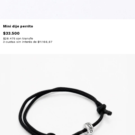
Mini dije perrito
$33.500
$28.475
con
transfe
3
cuotas sin interés de
$11.166,67