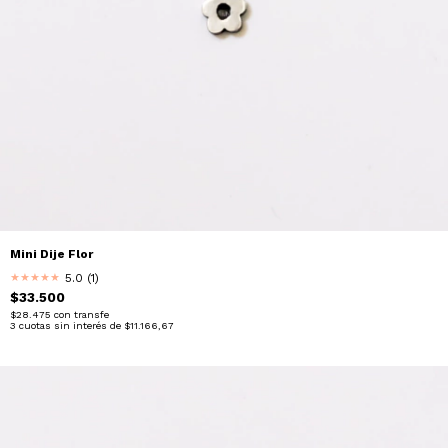
Mini Dije Flor
5.0 (1)
★
★
★
★
★
$33.500
$28.475
con
transfe
3
cuotas sin interés de
$11.166,67