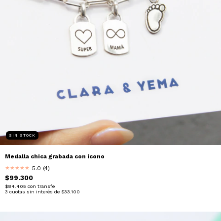
SIN STOCK
Medalla chica grabada con ícono
5.0 (4)
★
★
★
★
★
$99.300
$84.405
con
transfe
3
cuotas sin interés de
$33.100