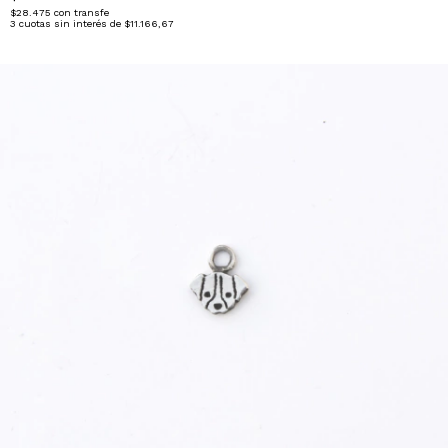
$28.475
con
transfe
3
cuotas sin interés de
$11.166,67