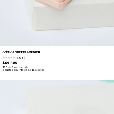
Aros Abridores Corazón
5.0 (1)
★
★
★
★
★
$66.400
$56.440
con
transfe
3
cuotas sin interés de
$22.133,33