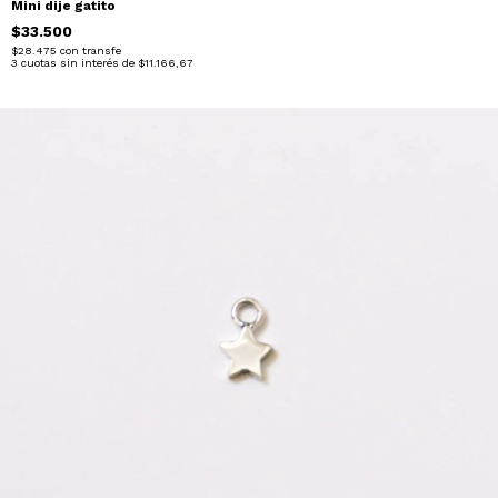
Mini dije gatito
$33.500
$28.475
con
transfe
3
cuotas sin interés de
$11.166,67