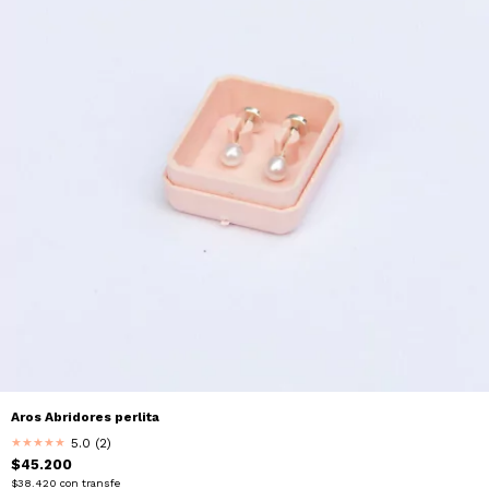
Aros Abridores perlita
5.0 (2)
★
★
★
★
★
$45.200
$38.420
con
transfe