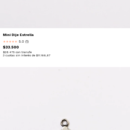
Mini Dije Estrella
5.0 (1)
★
★
★
★
★
$33.500
$28.475
con
transfe
3
cuotas sin interés de
$11.166,67