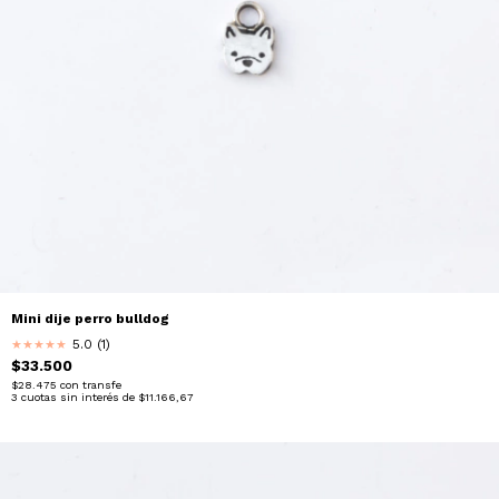
Mini dije perro bulldog
5.0 (1)
★
★
★
★
★
$33.500
$28.475
con
transfe
3
cuotas sin interés de
$11.166,67