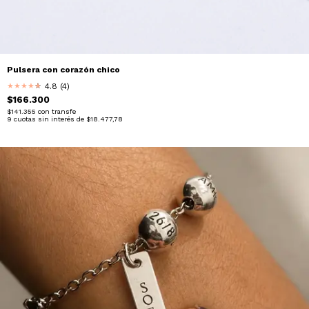
Pulsera con corazón chico
4.8 (4)
★
★
★
★
★
★
$166.300
$141.355
con
transfe
9
cuotas sin interés de
$18.477,78