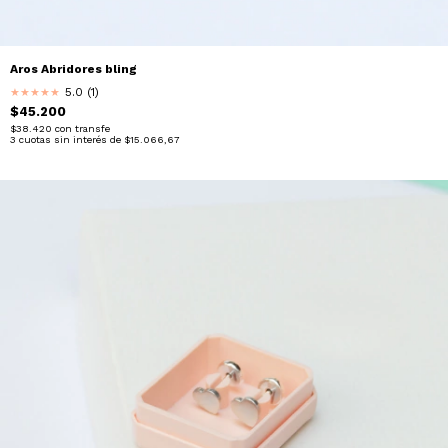
Aros Abridores bling
5.0 (1)
★
★
★
★
★
$45.200
$38.420
con
transfe
3
cuotas sin interés de
$15.066,67