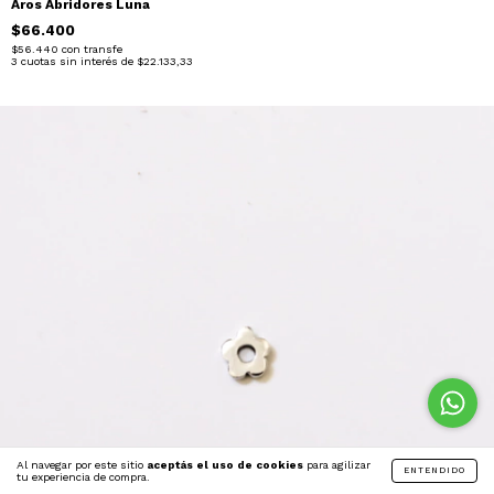
Aros Abridores Luna
$66.400
$56.440
con
transfe
3
cuotas sin interés de
$22.133,33
Al navegar por este sitio
aceptás el uso de cookies
para agilizar
ENTENDIDO
tu experiencia de compra.