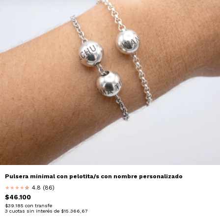
Pulsera minimal con pelotita/s con nombre personalizado
4.8 (86)
★
★
★
★
★
★
$46.100
$39.185
con
transfe
3
cuotas sin interés de
$15.366,67