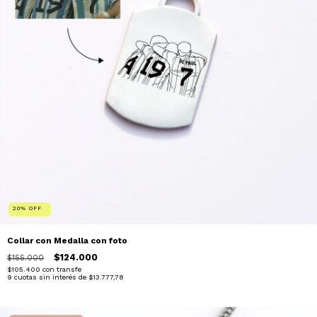
20
%
OFF
Collar con Medalla con foto
$124.000
$155.000
$105.400
con
transfe
9
cuotas sin interés de
$13.777,78