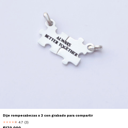
Dije rompecabezas x 2 con grabado para compartir
4.7 (3)
★
★
★
★
★
★
$170.000