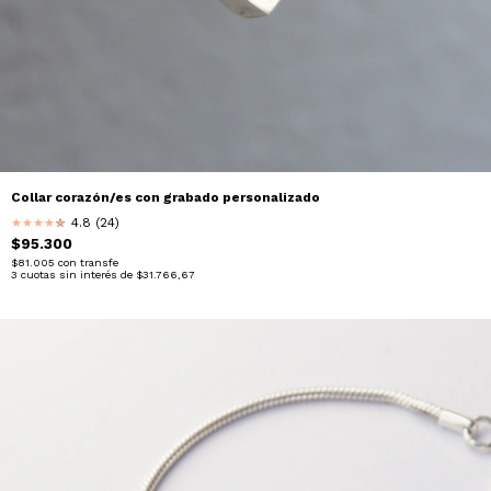
Collar corazón/es con grabado personalizado
4.8 (24)
★
★
★
★
★
★
$95.300
$81.005
con
transfe
3
cuotas sin interés de
$31.766,67