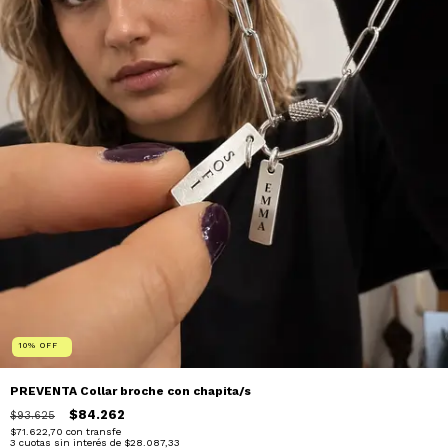
10
%
OFF
PREVENTA Collar broche con chapita/s
$84.262
$93.625
$71.622,70
con
transfe
3
cuotas sin interés de
$28.087,33