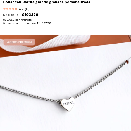
Collar con Barrita grande grabada personalizada
4.7 (6)
★
★
★
★
★
★
$103.120
$128.900
$87.652
con
transfe
9
cuotas sin interés de
$11.457,78