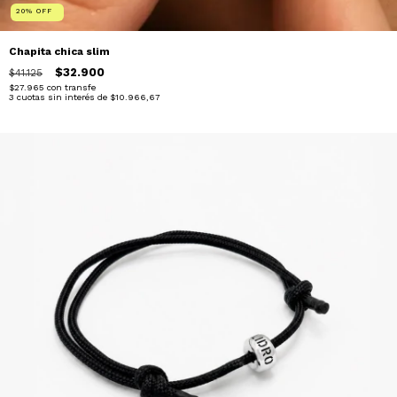
20
%
OFF
Chapita chica slim
$32.900
$41.125
$27.965
con
transfe
3
cuotas sin interés de
$10.966,67