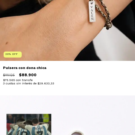
20
%
OFF
Pulsera con dona chica
$88.900
$111.125
$75.565
con
transfe
3
cuotas sin interés de
$29.633,33