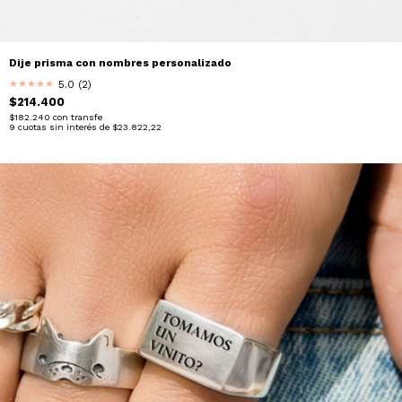
Dije prisma con nombres personalizado
5.0 (2)
★
★
★
★
★
$214.400
$182.240
con
transfe
9
cuotas sin interés de
$23.822,22