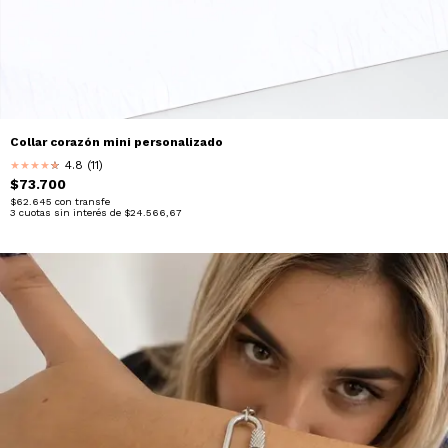
Collar corazón mini personalizado
4.8 (11)
★
★
★
★
★
★
$73.700
$62.645
con
transfe
3
cuotas sin interés de
$24.566,67