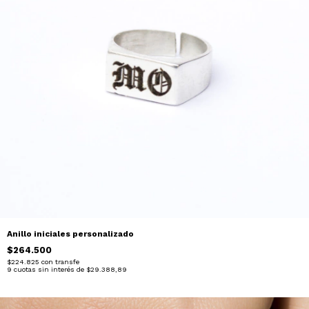
Anillo iniciales personalizado
$264.500
$224.825
con
transfe
9
cuotas sin interés de
$29.388,89