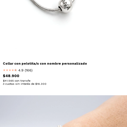
Collar con pelotita/s con nombre personalizado
4.9 (166)
★
★
★
★
★
★
$48.900
$41.565
con
transfe
3
cuotas sin interés de
$16.300