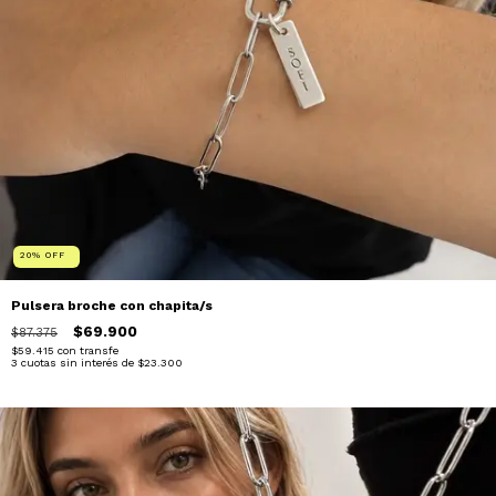
20
%
OFF
Pulsera broche con chapita/s
$69.900
$87.375
$59.415
con
transfe
3
cuotas sin interés de
$23.300