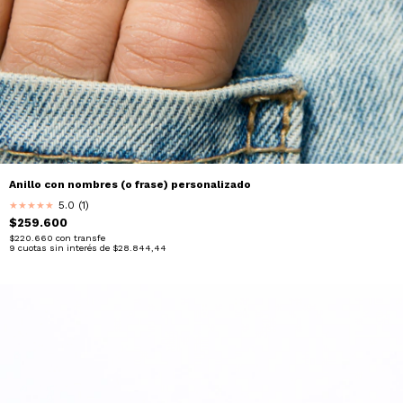
Anillo con nombres (o frase) personalizado
5.0 (1)
★
★
★
★
★
$259.600
$220.660
con
transfe
9
cuotas sin interés de
$28.844,44