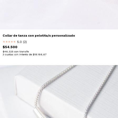
Collar de tanza con pelotita/s personalizado
5.0 (2)
★
★
★
★
★
$54.500
$46.325
con
transfe
3
cuotas sin interés de
$18.166,67