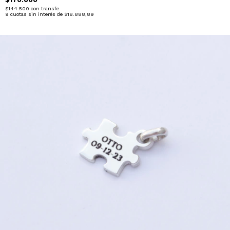
$144.500
con
transfe
9
cuotas sin interés de
$18.888,89