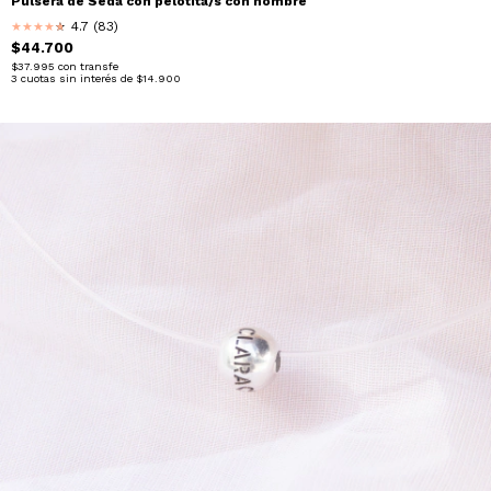
Pulsera de Seda con pelotita/s con nombre
4.7 (83)
★
★
★
★
★
★
$44.700
$37.995
con
transfe
3
cuotas sin interés de
$14.900