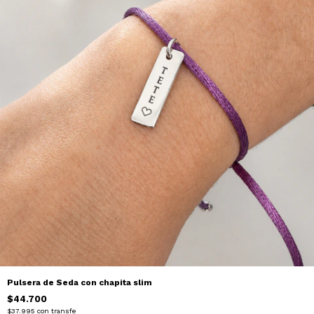
Pulsera de Seda con chapita slim
$44.700
$37.995
con
transfe