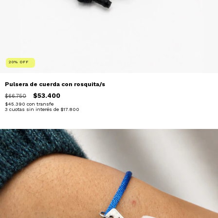
20
%
OFF
Pulsera de cuerda con rosquita/s
$53.400
$66.750
$45.390
con
transfe
3
cuotas sin interés de
$17.800