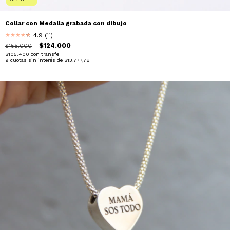
Collar con Medalla grabada con dibujo
4.9 (11)
★
★
★
★
★
★
$124.000
$155.000
$105.400
con
transfe
9
cuotas sin interés de
$13.777,78