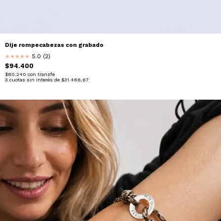
Dije rompecabezas con grabado
5.0 (2)
★
★
★
★
★
$94.400
$80.240
con
transfe
3
cuotas sin interés de
$31.466,67