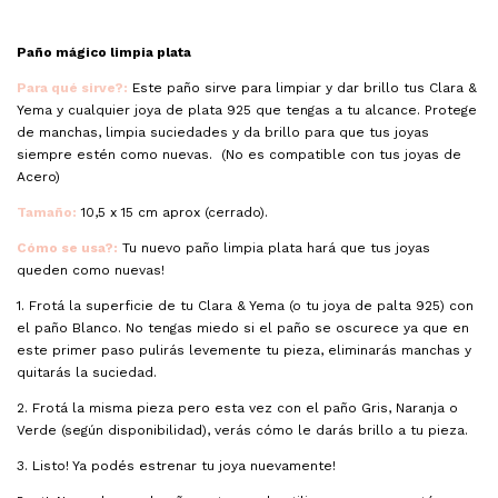
Paño mágico limpia plata
Para qué sirve?:
Este paño sirve para limpiar y dar brillo tus Clara &
Yema y cualquier joya de plata 925 que tengas a tu alcance. Protege
de manchas, limpia suciedades y da brillo para que tus joyas
siempre estén como nuevas. (No es compatible con tus joyas de
Acero)
Tamaño:
10,5 x 15 cm aprox (cerrado).
Cómo se usa?:
Tu nuevo paño limpia plata hará que tus joyas
queden como nuevas!
1. Frotá la superficie de tu Clara & Yema (o tu joya de palta 925) con
el paño Blanco. No tengas miedo si el paño se oscurece ya que en
este primer paso pulirás levemente tu pieza, eliminarás manchas y
quitarás la suciedad.
2. Frotá la misma pieza pero esta vez con el paño Gris, Naranja o
Verde (según disponibilidad), verás cómo le darás brillo a tu pieza.
3. Listo! Ya podés estrenar tu joya nuevamente!