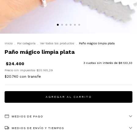
Inicio
.
Por categoría
.
Ver todos los productos
.
Paño mágico limpia plata
Paño mágico limpia plata
$24.400
3
cuotas sin interés de
$8.133,33
Precio sin impuestos
$20.165,29
$20.740
con
transfe
MEDIOS DE PAGO
MEDIOS DE ENVÍO