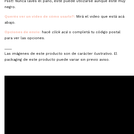
Psst!: Nunca laves el paño, este puede utilizarse aunque esté muy
negro.
Querés ver un video de cómo usarlo?:
Mirá el video que está acá
abajo.
Opciones de envío:
hacé
click acá
o completá tu código postal
para ver las opciones.
____
Las imágenes de este producto son de carácter ilustrativo. El
packaging de este producto puede variar sin previo aviso.