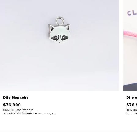
Dije Mapache
Dije 
$76.900
$76.
$65.365
con
transfe
$65.3
3
cuotas sin interés de
$25.633,33
3
cuota